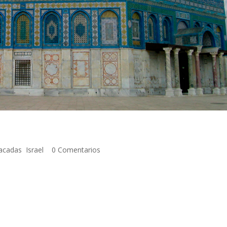
tacadas
,
Israel
|
0 Comentarios
de 2005 Nos levantamos muy pronto ese día, de nuevo en el Monte Ne
ríamos a una de las ciudades más importantes de la historia, Jerusalé
ia era ridícula, en otros muchos aspectos, la distancia iba a resulta
a frontera jordana y tras los trámites necesarios cogimos un autobú
e Israelí (o Palestino, según quién te cuente la historia), unos hombr