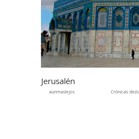
Jerusalén
por
aunmaslejos
| Sep 26, 2014 |
Crónicas des
Jerusalén, la ciudad sagrada 21 de noviembre 
pero esta vez no visitaríamos Madaba, esta vez i
Estábamos apenas a 40 km, pero aunque la distanc
enorme. Dejamos la furgoneta en un parking de l
durante unos kilómetros. Ya casi llegando al bord