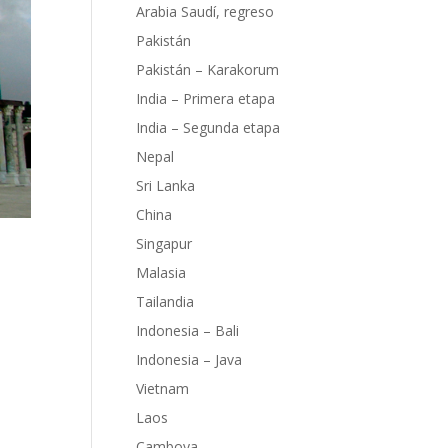
Arabia Saudí, regreso
Pakistán
Pakistán – Karakorum
India – Primera etapa
India – Segunda etapa
Nepal
Sri Lanka
China
Singapur
Malasia
Tailandia
Indonesia – Bali
bo,
Indonesia – Java
n.
r
Vietnam
s
Laos
es
Camboya