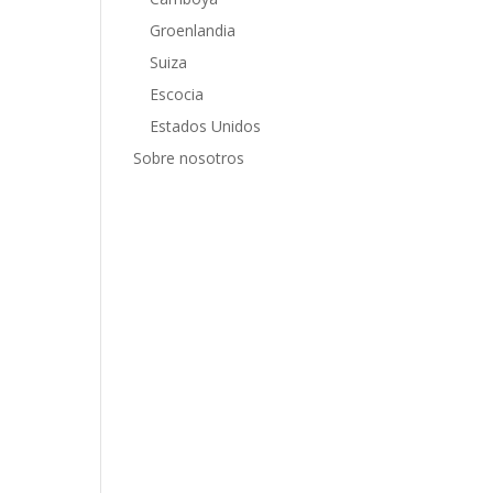
er,
Groenlandia
a
Suiza
tros
Escocia
s
Estados Unidos
 de
Sobre nosotros
oven,