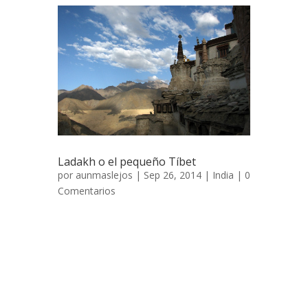
Ladakh o el pequeño Tíbet
por
aunmaslejos
| Sep 26, 2014 |
India
|
0
Comentarios
Ladakh, el pequeño Tíbet 14 de julio de
2006 Sin duda alguna elegir Ladakh como
primera etapa en nuestro periplo por la
India ha sido una elección acertada,
remanso de paz, tranquilidad y
despoblación es todo lo contrario de lo