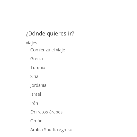
su camino, el nuestro nos llevó
directamente a Pasargadae,...
¿Dónde quieres ir?
Viajes
Comienza el viaje
Grecia
Turquía
Siria
Jordania
Israel
Irán
Emiratos árabes
Omán
Arabia Saudí, regreso