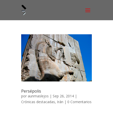
Persépolis
por
aunmaslejos
| Sep 26, 2014 |
Crónicas destacadas
,
Irán
|
0 Comentarios
La legendaria Persépolis 19 de marzo de