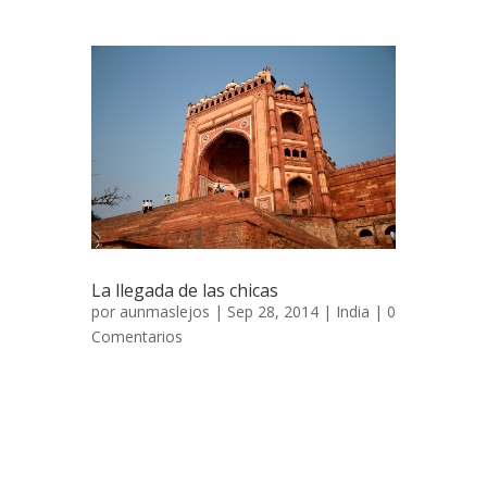
La llegada de las chicas
por
aunmaslejos
| Sep 28, 2014 |
India
|
0
Comentarios
Gratas visitas 9 de noviembre de 2006 Y
llegaron nuevas visita, Ana y Marta que
venían desde España para pasar con
nosotros algo más de dos semanas
recorriendo la provincia del Rajastán. Todo