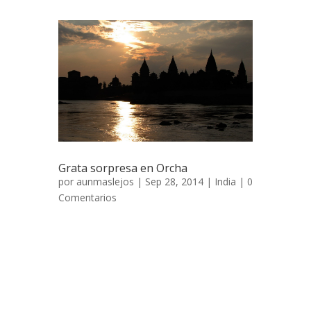
Grata sorpresa en Orcha
por
aunmaslejos
| Sep 28, 2014 |
India
|
0
Comentarios
Grata sorpresa en Orcha 1 de noviembre
de 2006 Después de la visita a los templos
de Kajuraho nuestra intención era llegar a
Delhi, al relajado Nheru Park, para pasar
allí una semana esperando la llegada de
Ana y Marta. Pero Silvia leyó algo en la