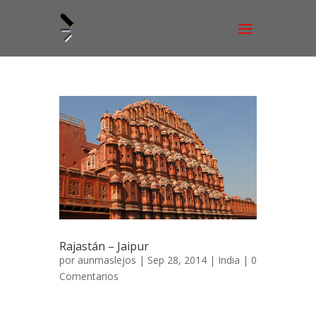
Rajastán – Jaipur
por
aunmaslejos
| Sep 28, 2014 |
India
|
0
Comentarios
Jaipur, la ciudad rosa 11 de noviembre de