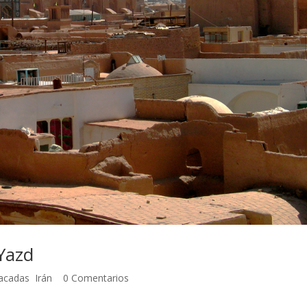
Yazd
tacadas
,
Irán
|
0 Comentarios