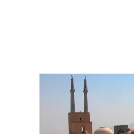
religión zoroastriana, también llamada mazdeísmo
versión más factible es que predicara alrededor de
personalidad de Buda o la filosofía griega. La rel
conforma las fronteras entre Irán y Afganistán.
II el grande (559 a.C.) el zoroastrismo era la rel
que Alejandro Magno acabara con tal hegemonía,
Con anterioridad al Islam se produjeron cambios 
creencias, de estas mezclas surgió el Mitraísmo,