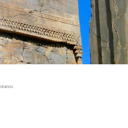
ntarios
oroastriano de Ahura Mazda, llamado Fravahar. El hombre sale de un
nidad. En la mano lleva un aro, ya que en el cielo no puede entrarse co
oliza el principio: pensar bien, actuar bien y hablar bien, la otra lo
en dos ramas, una es el principio del bien y la otra el del mal. Zoroast
sa nacido en Rey, ciudad al sur de la actual Teherán, fundador de la