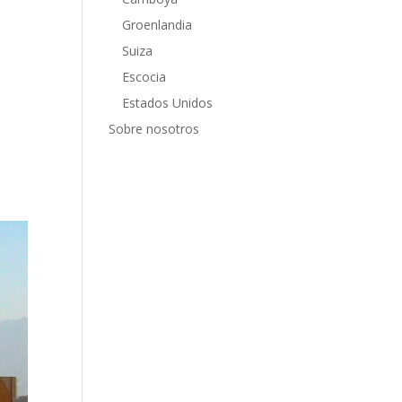
Groenlandia
a
Suiza
idad
 Ciro
Escocia
asta
Estados Unidos
s.
Sobre nosotros