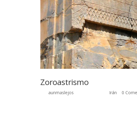
Zoroastrismo
por
aunmaslejos
| Sep 26, 2014 |
Irán
|
0 Come
Zoroastrismo 15 de marzo de 2006 El símbolo z
círculo que representa la tierra y alcanza la eter
manos vacías, dos alas rodean al círculo, una simb
contrario. Del círculo que representa la tierra sal
llamado en griego Zaratustra, fue un profeta per