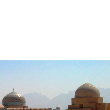
. No existen datos fiables sobre la época en la que nació, pero la
l siglo V a.C., el llamado siglo de Pericles, en el que también surgió l
igión se originó entre los pastores de la actual región que en la actual
 Durante el imperio Aqueménida, más concretamente en el reinado de
igión oficial del imperio persa, uno de los más poderosos de la tierra h
 aunque no acabase con la fe, que ha perdurado hasta nuestros día
doctrinales dentro de la religión, sobre todo al mezclarse con otras
 de la mezcla con Roma, y el Maniqueísmo, de la mezcla con el...