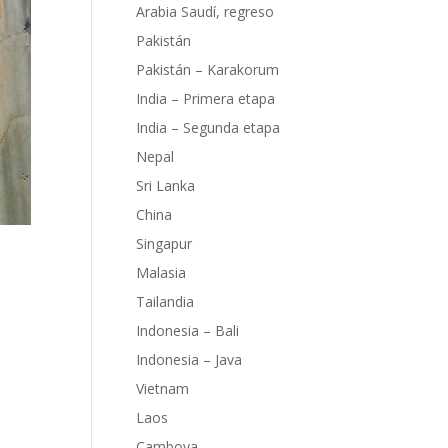
Arabia Saudí, regreso
Pakistán
Pakistán – Karakorum
India – Primera etapa
India – Segunda etapa
Nepal
Sri Lanka
China
Singapur
Malasia
Tailandia
Indonesia – Bali
Indonesia – Java
n las
Vietnam
ro,
Laos
Camboya