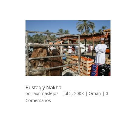
tarde para adentrarnos en...
Rustaq y Nakhal
por
aunmaslejos
| Jul 5, 2008 |
Omán
|
0
Comentarios
Rustaq y Nakhal, fortalezas en el desierto
12 de diciembre de 2007 La planicie de
Batinah se extiende desde las aguas del
Golfo de Omán hasta las montañas de