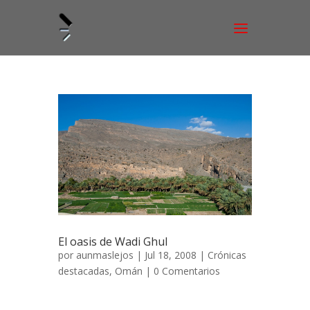
El oasis de Wadi Ghul
por
aunmaslejos
| Jul 18, 2008 |
Crónicas
destacadas
,
Omán
|
0 Comentarios
Wadi Ghul, secretos del desierto 18 de