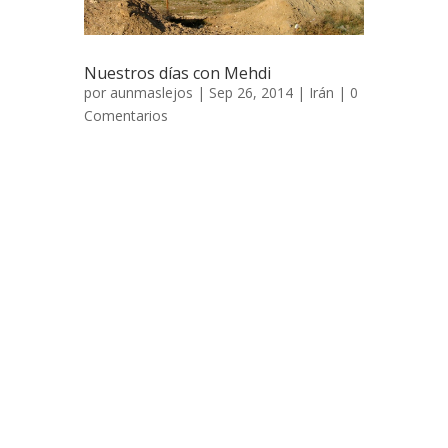
Nuestros días con Mehdi
por
aunmaslejos
| Sep 26, 2014 |
Irán
|
0
Comentarios
Nuestros días con Mehdi 24 de marzo de
2006 Nuestro paso por la ciudad costera
de Bandar-e-Busherh, que sería nuestro
primer contacto con el golfo pérsico, fue
anecdótico, los iraníes, al igual que
muchos occidentales, tienen la poco
saludable costumbre de masificarse en
época de vacaciones y eso es lo que
encontramos en esta calurosa ciudad,
cientos de familias aglomeradas junto a
una línea de playa inexistente, con las
tiendas de campaña apoyadas en el
asfalto. Paramos unos minutos para