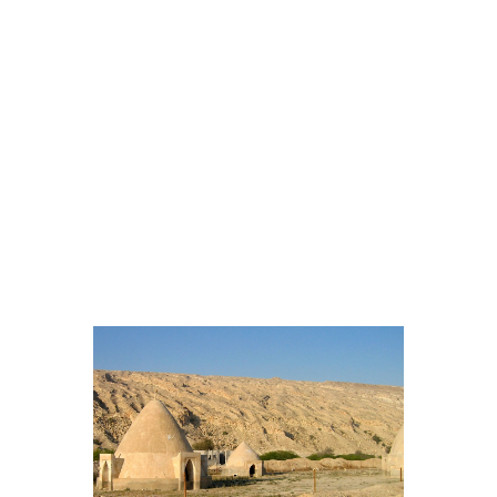
vivió el lugar en el siglo XIX. Pero el lugar
contiene restos mucho más antiguos, los
de una mezquita que previamente fue un
templo sasánida y los de tumbas
escavadas en las rocas y en el suelo, en
algunas de ellas se pueden ver huesos
humanos, nuestro guía insistió mucho en
enseñárnoslas. Algunos de estos
enterramientos pueden datar de épocas
prehistóricas. Realizamos la visita en
compañía de un guía que...