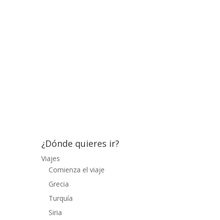
aunque yo me eché la siesta, sin hacerles
mucho caso. Al levantarme vi a Silvia
rodeado de hombres junto a la playa,
estaban asando unos pescados que
habían cogido en ese mismo momento
con una larga red, muy sabrosos. Luego
me tocó dar mi primera clase práctica de
pesca con Mehdi, que sería un maravilloso
anfitrión,...
¿Dónde quieres ir?
Viajes
Comienza el viaje
Grecia
Turquía
Siria