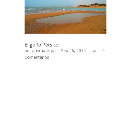
El golfo Pérsico
por
aunmaslejos
| Sep 26, 2014 |
Irán
|
0
Comentarios
El golfo Pérsico 26 de marzo de 2006 En
busca de playas exóticas donde poder
bañarnos en soledad comenzamos
nuestro periplo por las costas del Golfo
Pérsico tras la breve parada en casa de
Mehdi. El calor en esta región de Irán es
insoportable, y eso que estábamos en
marzo, no quiero imaginarme como debe
ser en verano, seguro que se alcanzan los
50 ºC. Cuando abandonamos Mohammed