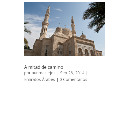
A mitad de camino
por
aunmaslejos
| Sep 26, 2014 |
Emiratos Árabes
|
0 Comentarios
A mitad de camino 2 de diciembre de 2007
Ahora sí que estábamos de vuelta, aunque
no lo parezca para nosotros estar en
Dubai era como estar a la vuelta de la
esquina. Tener entre medias el
subcontinente indio o el Océano Índico es