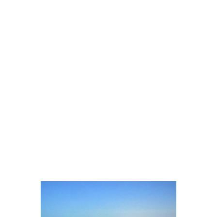
aviones de orígenes tan diversos como
países hay en el mundo, la diversidad
cultural igualaba e incluso superaba a la de
Bangkok, donde la tez morena y peculiar
de los indios, pakistaníes, bangladeshíes se
imponía a la tez más clara de europeos,
rusos y chinos, y a la tez negra de los
keniatas, somalíes y demás africanos que
también tienen su lugar en este diminuto
país. Nuestro primer contacto con los
emiratíes fue desalentador, atrás quedaba
la humildad y simpatía de las gentes del
Sudeste Asiático, nos encontrábamos en
un país rico,...